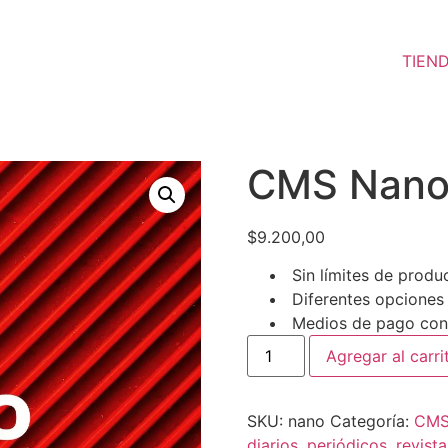
TIEN
CMS Nan
$
9.200,00
Sin límites de produc
Diferentes opciones
Medios de pago con
Agregar al carri
SKU:
nano
Categoría:
CM
diarios
,
periódicos
,
revista