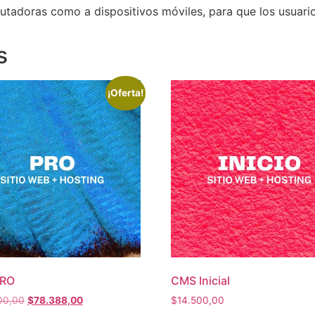
tadoras como a dispositivos móviles, para que los usuarios
s
¡Oferta!
PRO
CMS Inicial
00,00
$
78.388,00
$
14.500,00