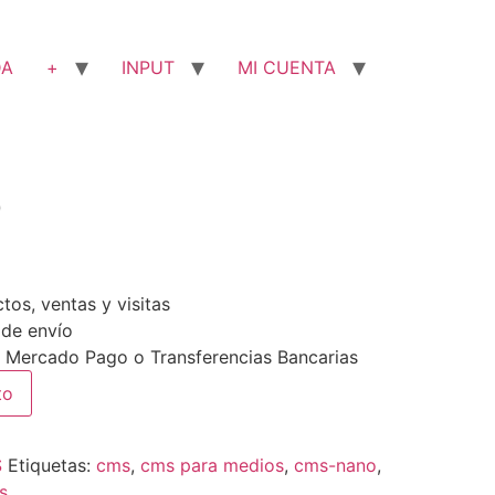
DA
+
INPUT
MI CUENTA
o
tos, ventas y visitas
 de envío
 Mercado Pago o Transferencias Bancarias
Alternative:
to
S
Etiquetas:
cms
,
cms para medios
,
cms-nano
,
s