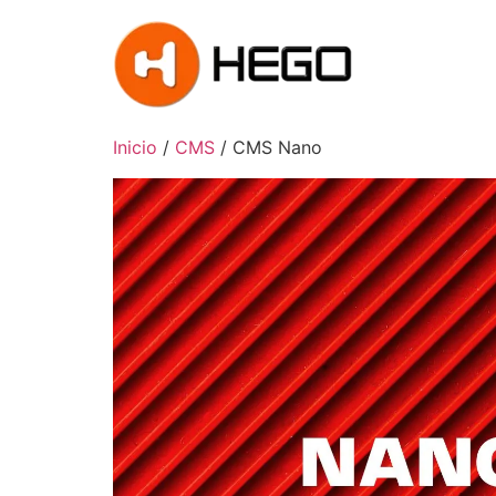
Inicio
/
CMS
/ CMS Nano